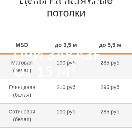
Цены на натяжные
БЕСПЛАТНО!
потолки
* АКЦИЯ
ДЕЙСТВУЕТ
MSD
до 3,5 м
до 5,5 м
ПРИ ЗАКАЗЕ
Матовая
190 руб
285 руб
2
ОТ 15 М
(белая)
Глянцевая
210 руб
295 руб
(белая)
Сатиновая
190 руб
285 руб
(белая)