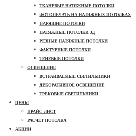
от направления света. Всё это даёт широкие
ТКАНЕВЫЕ НАТЯЖНЫЕ ПОТОЛКИ
возможности для дизайна интерьера
ФОТОПЕЧАТЬ НА НАТЯЖНЫХ ПОТОЛКАХ
Несмотря на внешнюю схожесть с дорогими
ПАРЯЩИЕ ПОТОЛКИ
тканевыми потолками, сатиновые стоят
НАТЯЖНЫЕ ПОТОЛКИ 3Д
значительно дешевле
Хорошо вписывается в дизайн, где
РЕЗНЫЕ НАТЯЖНЫЕ ПОТОЛКИ
используется сатиновая ткань или фактура
ФАКТУРНЫЕ ПОТОЛКИ
ТЕНЕВЫЕ ПОТОЛКИ
2
от 149 ₽/м
ОСВЕЩЕНИЕ
2
Цена: от 90 ₽/м
ВСТРАИВАЕМЫЕ СВЕТИЛЬНИКИ
ДЕКОРАТИВНОЕ ОСВЕЩЕНИЕ
Заказать со скидкой
ТРЕКОВЫЕ СВЕТИЛЬНИКИ
ЦЕНЫ
Сатиновые натяжные потолки – вид матовых
ПРАЙС-ЛИСТ
полотен с эффектной мелкозернистой текстурой.
РАСЧЁТ ПОТОЛКА
Она обеспечивает приятный, небольшой блеск,
минимальное отражение с плавными переливами
АКЦИИ