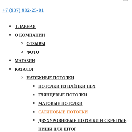
+7 (937) 982-25-01
potolkoff-sam@bk.ru
ГЛАВНАЯ
Сатиновые натяжные
потолки
О КОМПАНИИ
ОТЗЫВЫ
ФОТО
МАГАЗИН
КАТАЛОГ
НАТЯЖНЫЕ ПОТОЛКИ
не имеет зернистости, из за чего от
ПОТОЛКИ ИЗ ПЛЁНКИ ПВХ
поверхности отражаются только световые
лучи
ГЛЯНЦЕВЫЕ ПОТОЛКИ
при смене интенсивности светового потока
МАТОВЫЕ ПОТОЛКИ
меняет оттенки цвета, при естественном
САТИНОВЫЕ ПОТОЛКИ
освещении оттенок остается статичным, но
ДВУХУРОВНЕВЫЕ ПОТОЛКИ И СКРЫТЫЕ
при искусственном меняется в зависимости
НИШИ ДЛЯ ШТОР