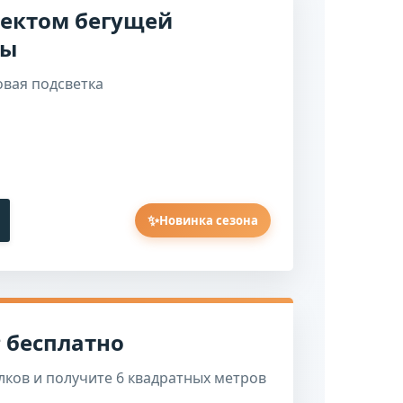
фектом бегущей
ны
овая подсветка
✨
Новинка сезона
 бесплатно
ков и получите 6 квадратных метров