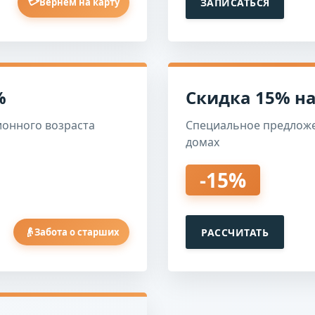
💳
ЗАПИСАТЬСЯ
Вернём на карту
%
Скидка 15% на
ионного возраста
Специальное предложе
домах
-15%
👴
РАССЧИТАТЬ
Забота о старших