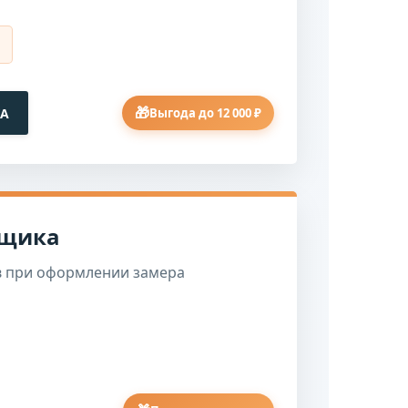
🎁
КА
Выгода до 12 000 ₽
рщика
ов при оформлении замера